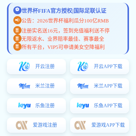
数据从这里开始
覆盖实时赛事、专业数据、高清视频，
新利体育
官网APP
与网页版为您提供便捷的体育服务。
APP下载
网页版入口
为什么选择 新利体育官网？
用心服务 · 细节决定体验