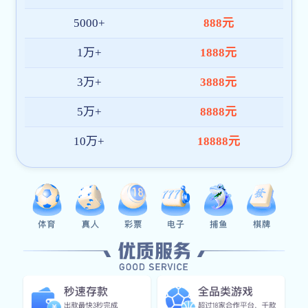
天 × 24 小时不间断在线，响应高效，快速
协助解决访问、账号、数据使用等问题，服
务可靠，沟通顺畅。
隐私与数据保护
采用多重加密策略与权限控制机制，全方位
保障用户信息与数据交互安全。新利体育官
网 始终坚持以用户隐私为首要原则，守护每
一次访问。
高效系统响应
无论是赛事浏览、数据调用或内容切换，系
统响应均保持毫秒级速度，极大提升使用流
畅度，让您高效获取 新利·体育(中国)官方网