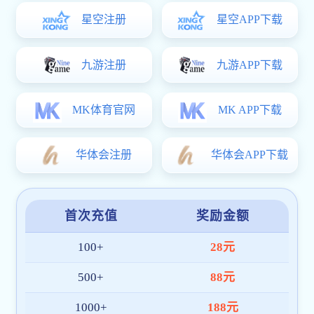
平台稳定流畅
借助全球多节点部署与智能调度机制，新利
体育官网 实现高并发条件下依然保持流畅体
验。热门赛事期间依旧顺畅无阻，保障您不
错过任何精彩瞬间。
多元活动回馈
平台定期推出签到抽奖、赛事参与奖励、节
日礼包等多样化用户激励，提升参与感与平
台活跃度，打造更有温度的服务体系。
全年无休客服
新利体育官网 配备专业客服团队，全年 365