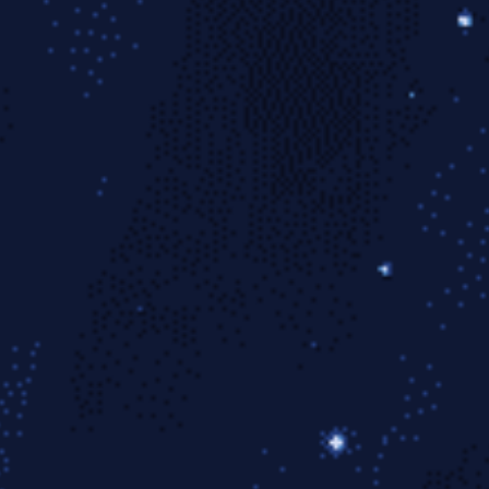
的理解与默契，使得他们在接下来的挑战中更具
基石，也为后续赛季打下了良好基础。
2、团队协作与个人发挥
这场逆转之所以成功，很大程度上源于出色的团
能准确执行战术，无论是防守还是进攻，都显示
阶段，当比分接近时，每一次传球、每一个跑位
与此同时，个别球员如VJ等人的突出表现也是不
任，还能带动全队发挥，从而形成合力。这种“以
使整个球队能够迎难而上，实现翻盘。
我们还可以看到，在这场比赛中，不同角色球员
例如，大个子球员负责篮板和内线防守，而外线
让对手无从应对。因此，要想继续保持这样的势