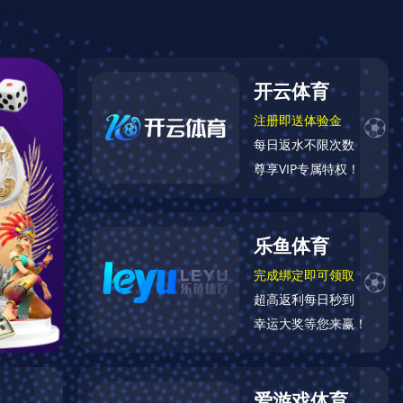
注册入口
开始