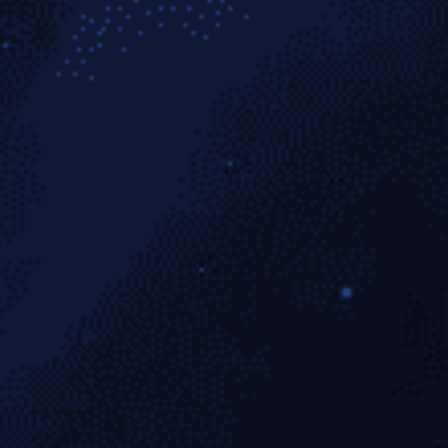
总结：
综上所述，通过VJ谈论此次逆转凯尔特人事件，
以及加强教练调配能力的重要意义。此外，对于
调动各方资源，以确保继续保持良好状态并争取
希望通过持续努力，以及大家共同拼搏精神，在
场比赛，更要锻造出坚韧不拔、永不言败的小组