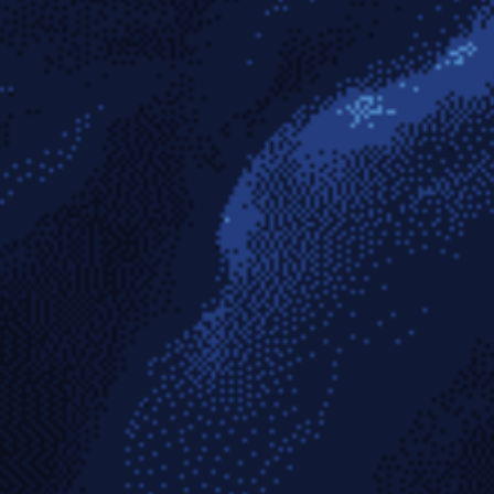
4、展望纽约尼克斯之战
随着凯尔特人之战落幕，全队目光已然聚焦于即
待且充满悬念的重要较量，因为双方都有着追求
许将直接影响两支球队季后赛席位争夺格局，因
从历史交锋记录来看，两支球队实力相当，各有
续此前逆转凯尔特人的良好状态，再加上合理运
支更加成熟稳健且充满斗志的新队伍。同时，对
出百分之百 的精神去争取主场优势，这无疑增加
最终结果如何，将取决于临场表现以及是否能及
何，此役都是检验两支队伍真正实力的重要试金
风向标。因此，全体成员需集中注意力，用实际
地。