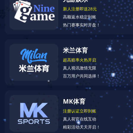
覆盖实时赛事
首页
/
体育快讯
/ 正文