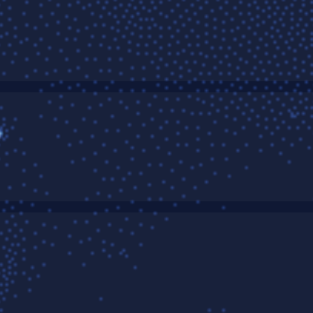
、专业数据、高清视频，
新利体育官网APP
与网页版为您提供便
APP下载
网页版入口
本文围绕VJ谈论逆转凯尔特人比赛的重要性，进
展开分析。首先，我们将探讨这一场逆转胜利对
形成积极的心理暗示。接着，将讨论此场比赛所