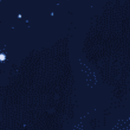
与配合。
3、战术调整与教练应变
除了球员自身努力之外，本场比赛背后也离不开
力。在面对凯尔特人这样实力强劲的对手时，教
度地发挥出球队优势。如果没有灵活多变的战术
动局面。
本次逆转过程中，我们可以看到教练针对对方弱
应瞬息万变的方法。这不仅展示了教练丰富的实
力。因此，在即将到来的尼克斯之战中，相信他
备，以确保再次取得胜利。
同时，这种灵活应变的方法也令球员们受益匪浅
策略来应对，从而提高自己在复杂局面的处理能
快速反应能力愈发显得重要，而这正是通过不断