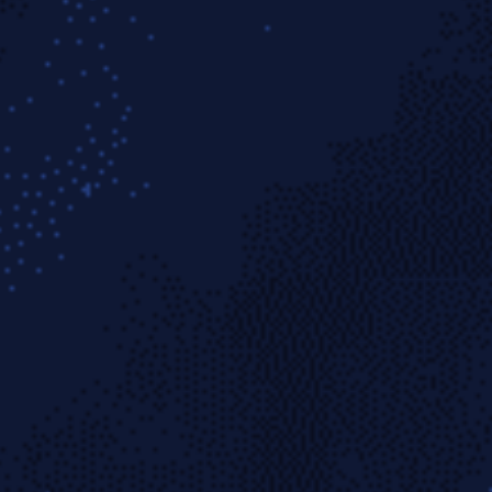
凝聚力。这种良好的氛围是球队长久发展的
队协作。在关键时刻，各个位置上的球员都
出了极高的一致性和默契感。尤其是在最后
都显得至关重要。
可忽视的一环。他们不仅承担起了进攻重
一带众”的效果，大幅提高了整体战斗力，
各司其职，通过相互配合实现优势最大化。
射手则抓住机会投篮命中，这样完美的搭配
头，全队需要不断磨合，加深彼此间的理解