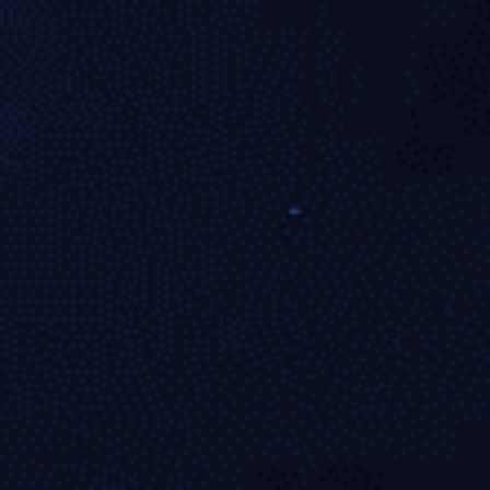
展
，其中温差的变化尤为突出...
光停
国际大赛中夺冠，已经整整...
合
双方的沟通中，尽管曾有...