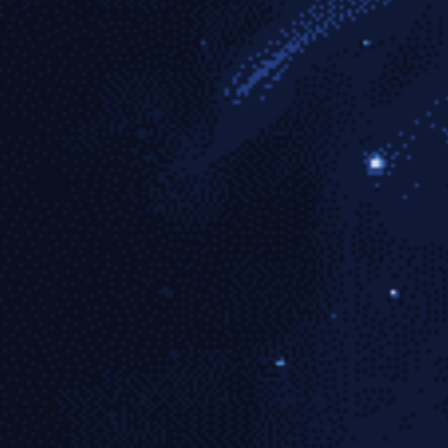
同但利物浦不愿放人