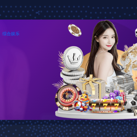
App下载
公司介绍
体育快讯
利体育官网
—— 比赛数据从这里