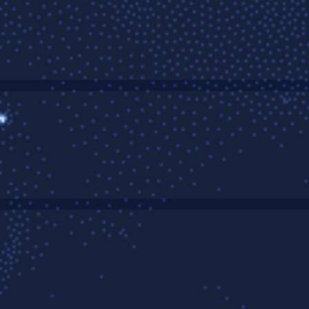
、专业数据、高清视频，
新利体育官网APP
与网页版为您提供便
APP下载
网页版入口
尤文图斯和利物浦之间的转会传闻在足球界引起
松签订一份为期三年的合同，而利物浦对此表示
界顶级门将之一，不仅帮助球队赢得多个重要奖