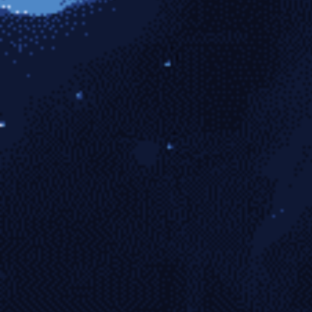
上一篇：
拉齐奥正式告别萨里感谢这位指挥…
精选推荐