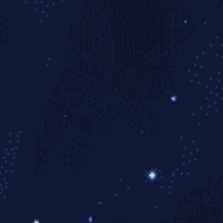
2、阿利松个人表现评价
自加入利物浦以来，阿利松凭借稳定而出色的表
技术精湛的门将，更是在关键比赛中屡屡做出决
优势。在上赛季，他多次拯救球队于水深火热之
除了扑救能力外，阿利松在比赛中的阅读能力同
图，并及时作出反应。此外，他还具备良好的脚
中，这使得他不仅仅是一个守门员，而是整个防
综合来看，阿利松不仅拥有超凡技艺，同时也是
衡量。因此，即便有其他俱乐部对他表达了浓厚
开无疑会给目前正在争夺荣誉的红军带来巨大的
3、尤文图斯引援需求
近年来，尤文图斯面临着重建与升级的问题。虽