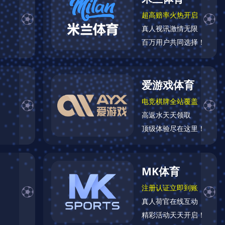
捷的体育服务。
2026-06-12 00:00
57 次阅读
了广泛关注，尤文图斯意图与巴西门将阿利
不愿放人。阿利松在近年来表现出色，是世
杯，也受到了众多俱乐部的青睐。本文将从