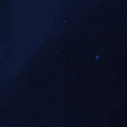
No matter the outcome,此事件仍然
迹，也为我们揭示了职足球行业背后的深刻逻辑
何平衡竞技需求与经济利益，将直接影响到未来