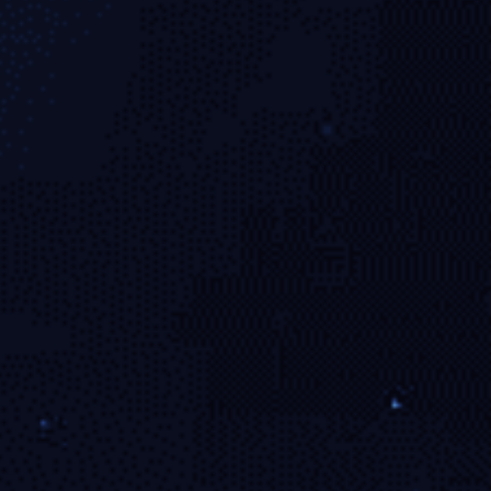
值得关注，因为它不仅影响着两支队伍未来的发展轨
和商业价值。在这种情况下，各大俱乐部如
市场格局的发展。
下一篇：
林加德在解放者杯进球感受独特称