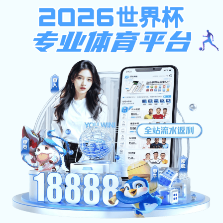
注册入口
新利体育官网
—— 比赛