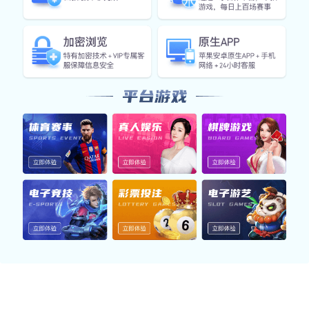
最后，齐沃对待比赛和生活都有着极强的责任感。他
深知自己身为职业球员所肩负的使命，因此始终保持
健康饮食和合理作息。他用实际行动证明了何为“职业
运动员”的真正含义，这种精神正是现代足球所需要传
承和发扬光大的。
2、莫拉蒂的领导智慧
作为国际米兰前主席，莫拉蒂以其独到的眼光和坚定
信念，引领着俱乐部走过了辉煌岁月。他对于球员品
质及团队建设有着清晰认识，而此次赞扬齐沃，就是
他对优秀人才予以肯定的一次体现。这样的支持无疑
增强了球员们对于俱乐部文化认同感，也促进了球队
凝聚力。
此外，莫拉蒂注重培养青年才俊，他相信只有不断输