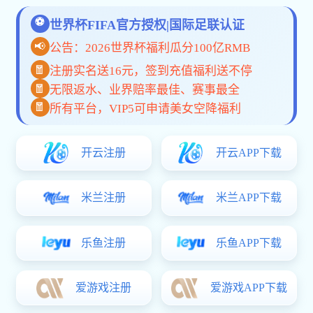
数据从这里开始
覆盖实时赛事、专业数据、高清视频，
新利体育
官网APP
与网页版为您提供便捷的体育服务。
APP下载
网页版入口
首页
/
体育快讯
/ 正文
2026-06-28 02:18
60 次阅读
卡里克盛赞B费对球队的重要性期待下赛季