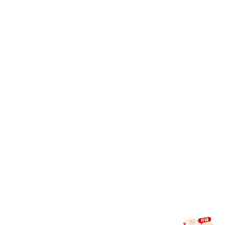
之一。
卡里克强调，这样的不凡表现对于提升全队信心至关
重要，而期待下赛季重返赛场后，B费将继续发挥这
一优势，引领曼联走向新的辉煌历史。
4、未来展望与重返赛场
随着新赛季临近，球迷们对于B费重返赛场充满期
待。在经历了一段时间的不确定之后，相信他的回归
将给曼联带来新的生机。从卡里克的话语中，可以感
受到对这位明星球员恢复状态后的乐观态度。
B费本人的职业精神和努力训练也值得称道。他清楚
自身肩负着怎样的重要责任，因此始终保持饱满热情
准备迎接新挑战。面对即将到来的新赛季，他希望自