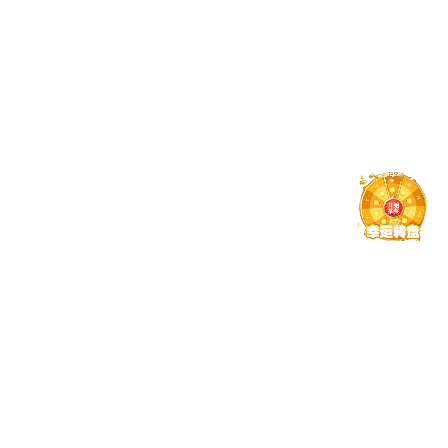
室内的重要人物，也为团队凝聚力提供了保障。
因此，无论是在关键比赛还是日常训练中，B费所展
现出的领导才能都为曼联注入了一股强大的动力，这
也是卡里克倍加赞赏其对球队贡献的重要原因之一。
3、比赛影响力与关键时刻
B费在比赛中的影响力不容小觑。他经常会在关键时
刻挺身而出，通过进球或助攻改变比赛走势。例如，
在一些重要赛事中，他都曾有过决定性的表现，这不
仅帮助球队赢得胜利，也提升了全队士气。
这种关键时刻的表现，使得B费被视作“大心脏”球员。
在紧张刺激的大赛环境下，他总能保持冷静，并做出
正确决策，这一点令许多年轻队员感到钦佩。正因如
此，他逐渐成为曼联在挑战强敌时最值得信赖的人选