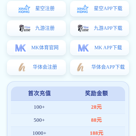
以更强姿态重返赛场
在当今的足球竞技场上，球员的个人表现往往会对球
队的整体实力产生深远影响。前曼联队球员卡里克近
日对B费（布鲁诺·费尔南德斯）在球队中的重要性进
行了高度评价，同时也表达了对他下赛季回归的期
待。本文将从四个方面深入探讨卡里克对于B费的重
要性，包括他的技术特点、领导能力、比赛影响力以
及未来展望。通过这些分析，我们可以更全面地理解
B费在球队中的角色，以及他如何为球队带来积极变
化。
1、技术特点与战术适应