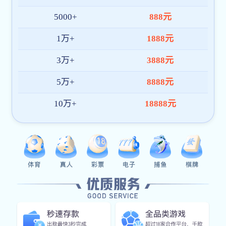
布伦森指出，团队凝聚力是任何一支成功球队的基
础。在赛季初期，球队成员之间建立良好的关系，可
以有效提升彼此间的信任感。这种信任不仅体现在场
上的配合，还能在关键时刻相互支持，从而增强整体
战斗力。
此外，他还提到，通过组织团队建设活动，如聚餐和
团体运动，可以进一步加深球员之间的了解与默契。
在这种氛围下，每个人都会更加愿意为共同目标而努
力，不再只是为自己争取荣誉。
最后，布伦森强调，在面对困难时，一个团结一致的
团队能够更好地应对挑战。无论是战术失误还是比分
落后，只要全队齐心协力，就会有翻盘的机会，这种
精神力量往往是胜利的重要保障。